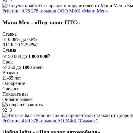
95
4
Рейтинг: 4.75
278 отзывов
ООО МФК «Мани Мен»
Мани Мен - «Под залог ПТС»
Ставка
от 0.08% до 0.8%
(ПСК 29.2-292%)
Сумма
от 50 000 до
1 000 000
₽
Срок
от 360 до
1800
дней
Возраст
21-65 лет
Одобрение
Среднее
Показать всё
Онлайн-заявка
Сравнить
92
3
Рейтинг: 4.89
378 отзывов
АО МФК "Саммит"
ДоброЗайм - «Под залог автомобиля»