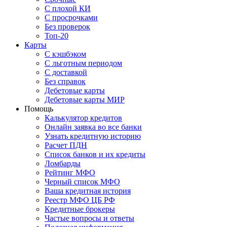
С плохой КИ
С просрочками
Без проверок
Топ-20
Карты
С кэшбэком
С льготным периодом
С доставкой
Без справок
Дебетовые карты
Дебетовые карты МИР
Помощь
Калькулятор кредитов
Онлайн заявка во все банки
Узнать кредитную историю
Расчет ПДН
Список банков и их кредиты
Ломбарды
Рейтинг МФО
Черный список МФО
Ваша кредитная история
Реестр МФО ЦБ РФ
Кредитные брокеры
Частые вопросы и ответы