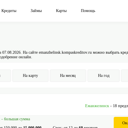
Кредиты
Займы
Карты
Помощь
07.08.2026. На сайте emanzhelinsk.kompaskreditov.ru можно выбрать кред
 одобрение онлайн.
н
На карту
На месяц
На год
Еманжелинск
- 18 пред
 - большая сумма
Он
от
150 000
до
15 000 000
Срок: от
12
до
60
месяцев